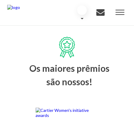
Os maiores prêmios
são nossos!