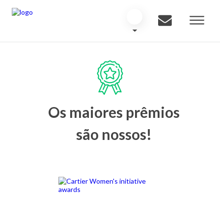
Os maiores prêmios
são nossos!