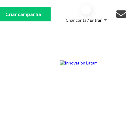
Criar campanha
Criar conta / Entrar