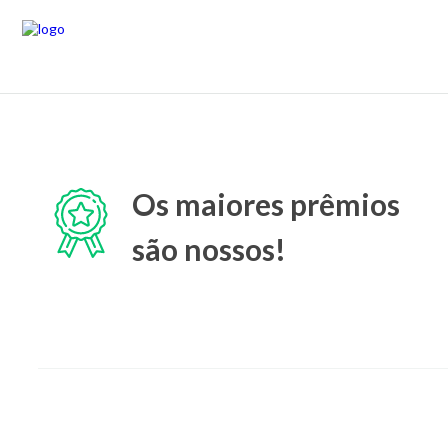
Os maiores prêmios
são nossos!