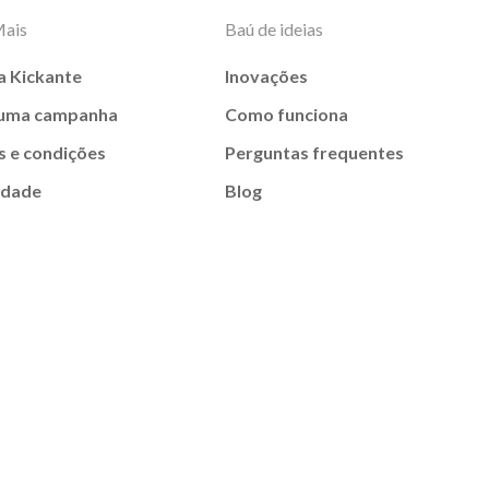
Mais
Baú de ideias
a Kickante
Inovações
 uma campanha
Como funciona
 e condições
Perguntas frequentes
idade
Blog