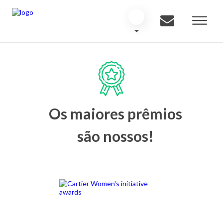
Os maiores prêmios
são nossos!