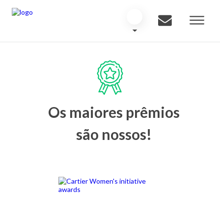
Os maiores prêmios
são nossos!