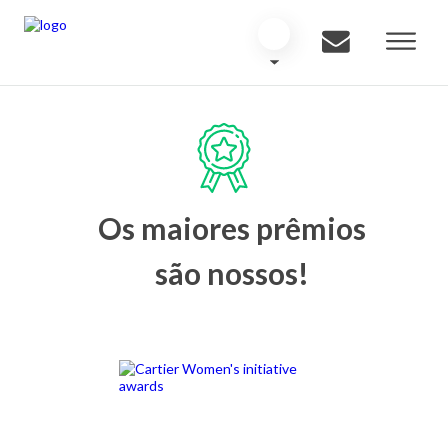
Os maiores prêmios
são nossos!