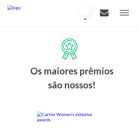
Os maiores prêmios
são nossos!