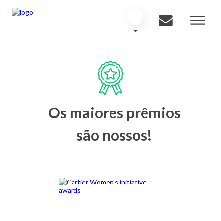
Os maiores prêmios
são nossos!