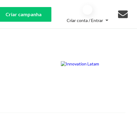
Criar campanha
Criar conta / Entrar