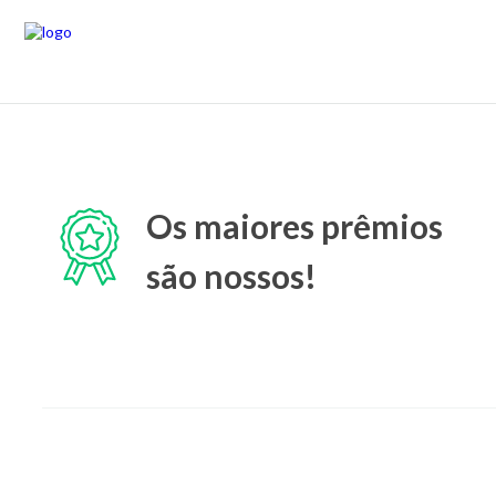
Os maiores prêmios
são nossos!