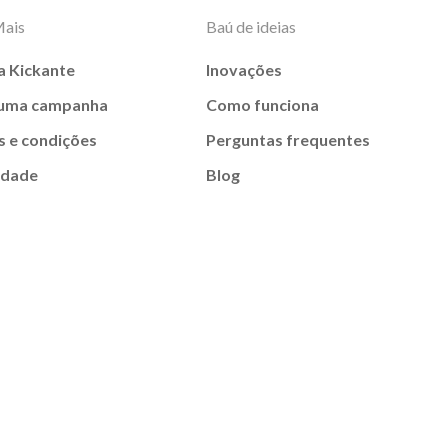
Mais
Baú de ideias
a Kickante
Inovações
 uma campanha
Como funciona
 e condições
Perguntas frequentes
idade
Blog