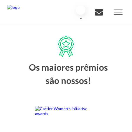
Os maiores prêmios
são nossos!