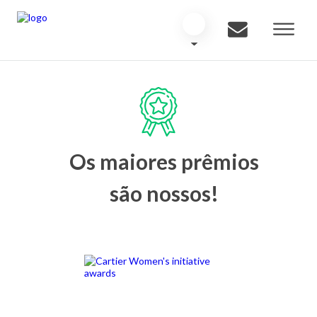
Os maiores prêmios
são nossos!