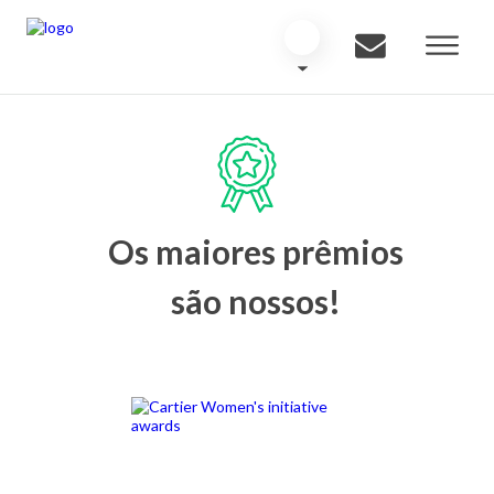
Os maiores prêmios
são nossos!