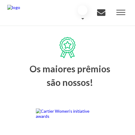
Os maiores prêmios
são nossos!