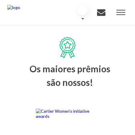
Os maiores prêmios
são nossos!