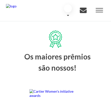
Os maiores prêmios
são nossos!