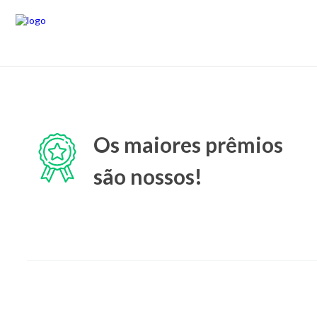
Os maiores prêmios
são nossos!