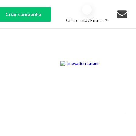
Criar campanha
Criar conta / Entrar