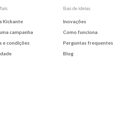
Mais
Baú de ideias
a Kickante
Inovações
 uma campanha
Como funciona
 e condições
Perguntas frequentes
idade
Blog