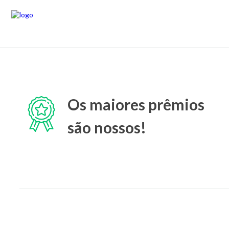
Os maiores prêmios
são nossos!