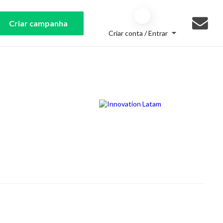
Criar campanha
Criar conta / Entrar