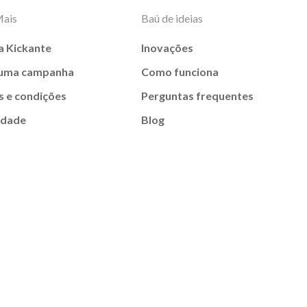
Mais
Baú de ideias
a Kickante
Inovações
 uma campanha
Como funciona
 e condições
Perguntas frequentes
idade
Blog