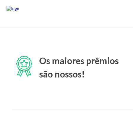
Os maiores prêmios
são nossos!