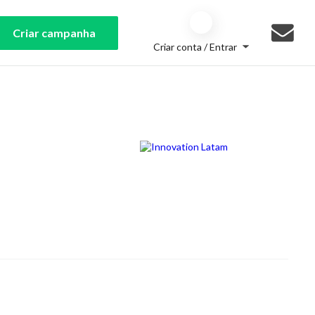
Criar campanha
Criar conta / Entrar