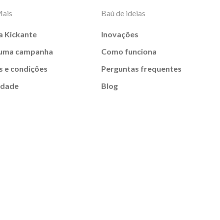
Mais
Baú de ideias
a Kickante
Inovações
 uma campanha
Como funciona
 e condições
Perguntas frequentes
idade
Blog