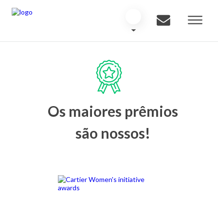
Os maiores prêmios
são nossos!