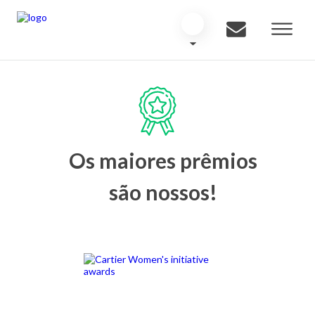
Os maiores prêmios
são nossos!