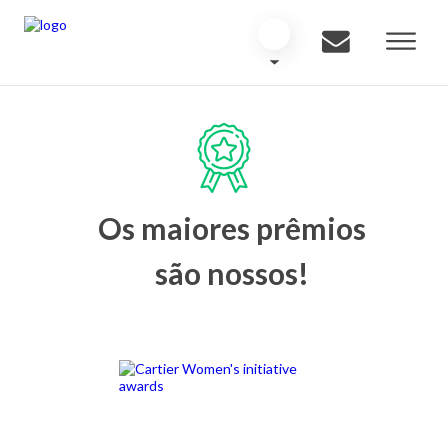
Os maiores prêmios
são nossos!