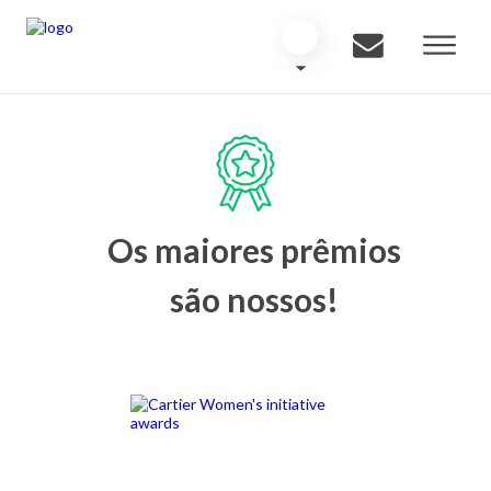
Os maiores prêmios
são nossos!