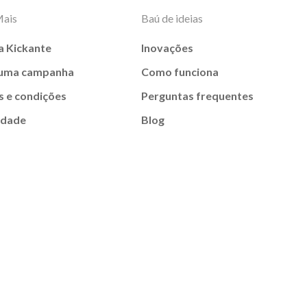
Mais
Baú de ideias
a Kickante
Inovações
 uma campanha
Como funciona
 e condições
Perguntas frequentes
idade
Blog