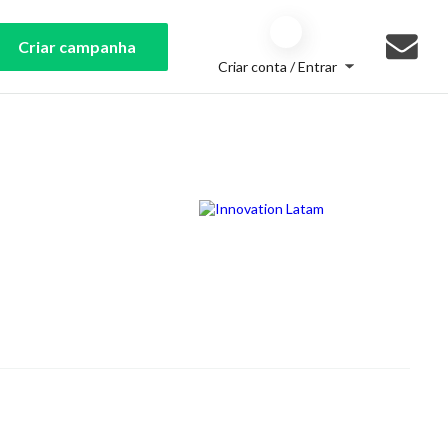
Criar campanha
Criar conta / Entrar