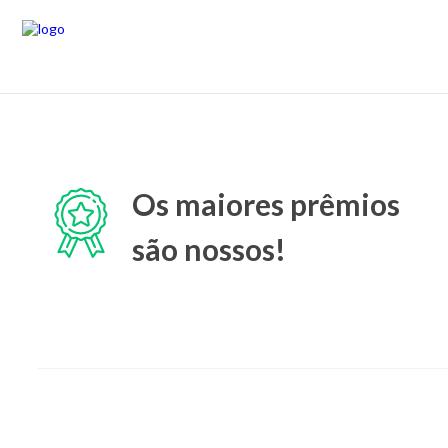
Os maiores prêmios
são nossos!