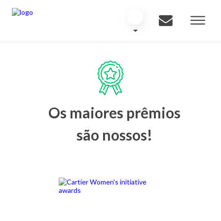
Os maiores prêmios
são nossos!