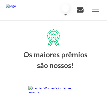
Os maiores prêmios
são nossos!