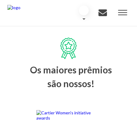
Os maiores prêmios
são nossos!