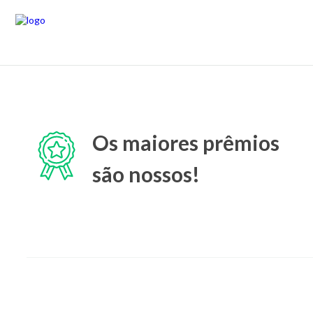
Os maiores prêmios
são nossos!