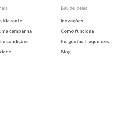
Mais
Baú de ideias
a Kickante
Inovações
 uma campanha
Como funciona
 e condições
Perguntas frequentes
idade
Blog