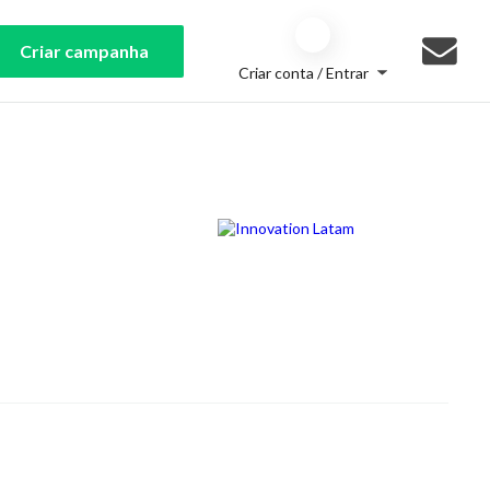
Criar campanha
Criar conta / Entrar