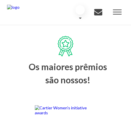
Os maiores prêmios
são nossos!