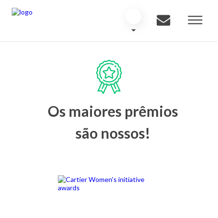
Os maiores prêmios
são nossos!