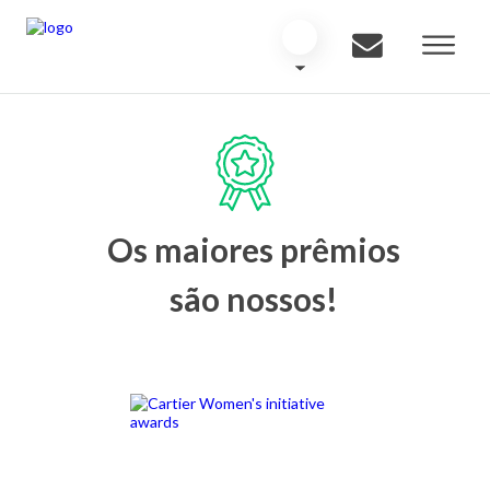
Os maiores prêmios
são nossos!