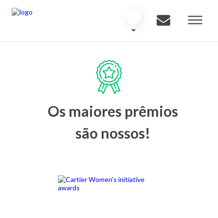
Os maiores prêmios
são nossos!