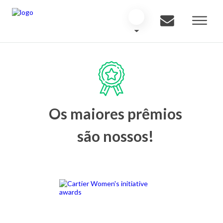
Os maiores prêmios
são nossos!