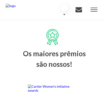
Os maiores prêmios
são nossos!