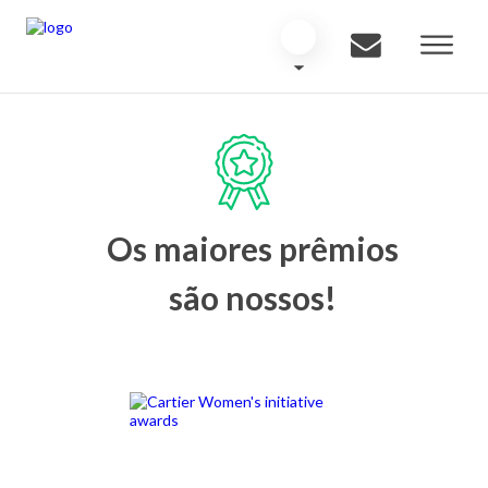
Os maiores prêmios
são nossos!