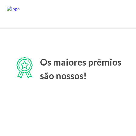
Os maiores prêmios
são nossos!