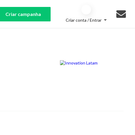
Criar campanha
Criar conta / Entrar