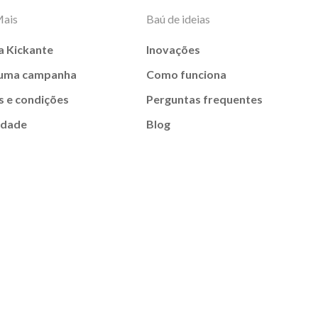
Mais
Baú de ideias
a Kickante
Inovações
 uma campanha
Como funciona
 e condições
Perguntas frequentes
idade
Blog