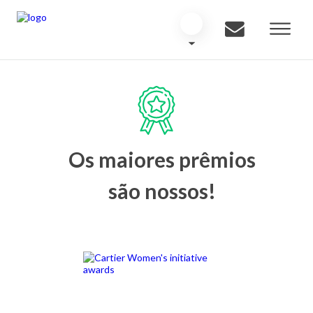
Os maiores prêmios
são nossos!