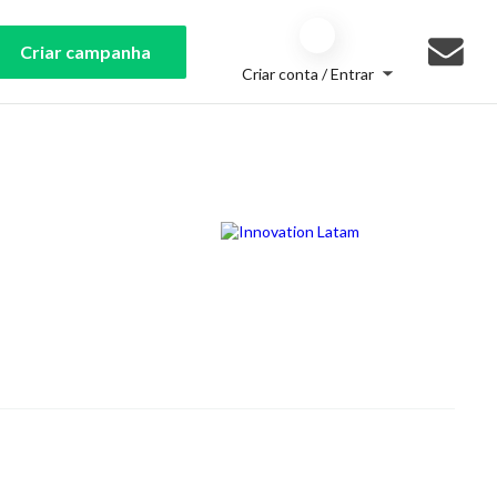
Criar campanha
Criar conta / Entrar