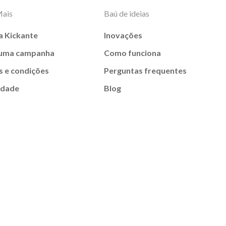
Mais
Baú de ideias
a Kickante
Inovações
 uma campanha
Como funciona
 e condições
Perguntas frequentes
idade
Blog