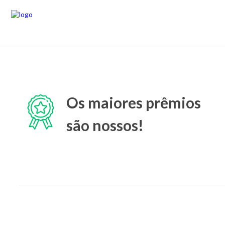
Os maiores prêmios
são nossos!