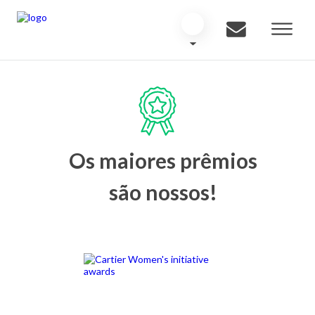
Os maiores prêmios
são nossos!