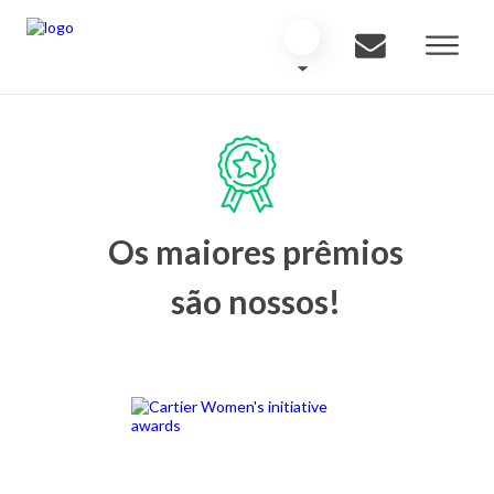
Os maiores prêmios
são nossos!