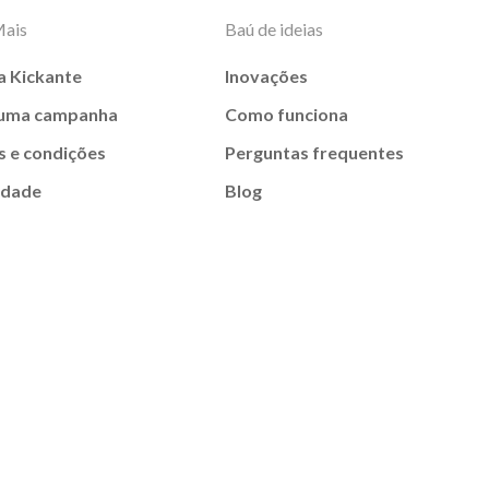
Mais
Baú de ideias
a Kickante
Inovações
 uma campanha
Como funciona
 e condições
Perguntas frequentes
idade
Blog