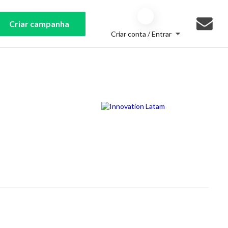
Criar campanha
Criar conta / Entrar