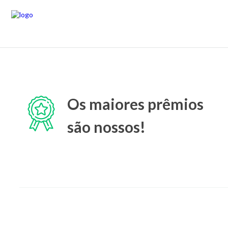
Os maiores prêmios
são nossos!