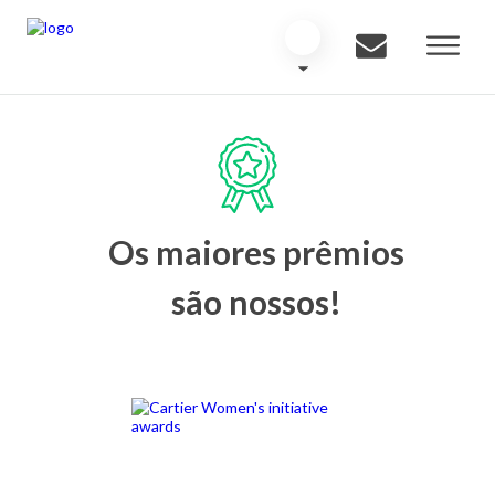
Os maiores prêmios
são nossos!