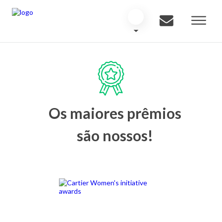
Os maiores prêmios
são nossos!