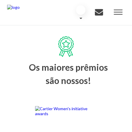
Os maiores prêmios
são nossos!