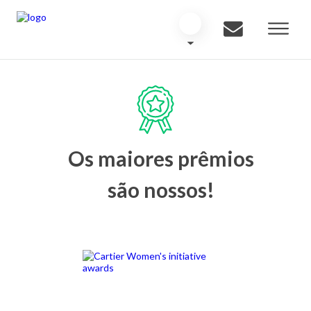
Os maiores prêmios
são nossos!