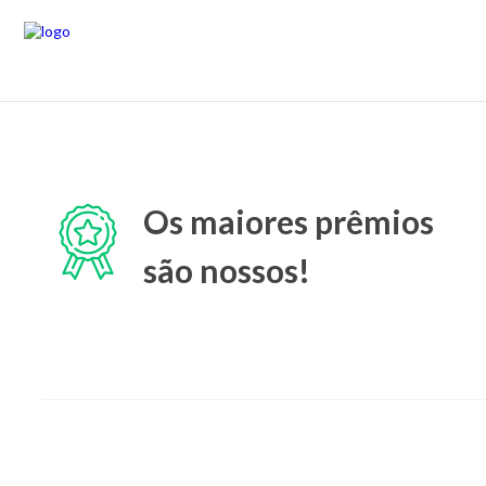
Os maiores prêmios
são nossos!