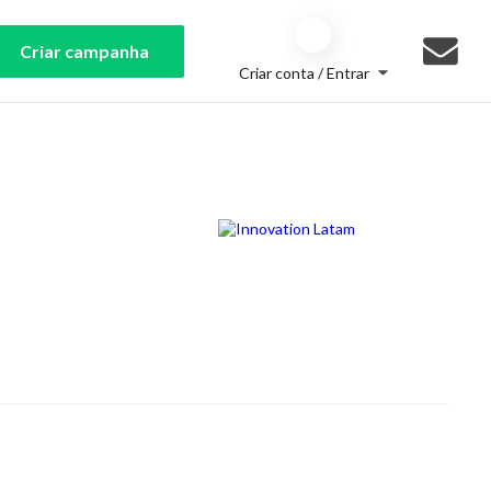
Criar campanha
Criar conta / Entrar