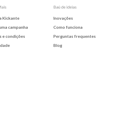
Mais
Baú de ideias
a Kickante
Inovações
 uma campanha
Como funciona
 e condições
Perguntas frequentes
idade
Blog