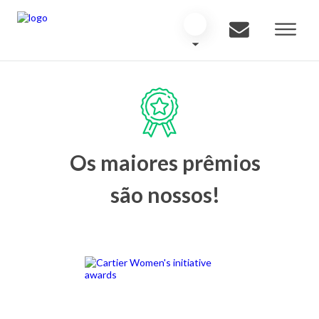
Os maiores prêmios
são nossos!