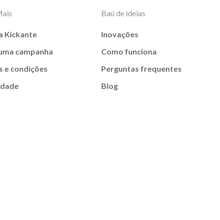
Mais
Baú de ideias
a Kickante
Inovações
 uma campanha
Como funciona
 e condições
Perguntas frequentes
idade
Blog