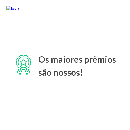
Os maiores prêmios
são nossos!