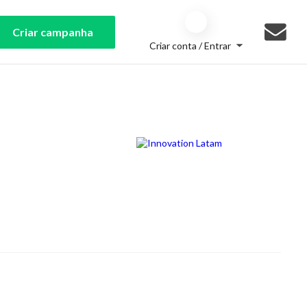
Criar campanha
Criar conta / Entrar