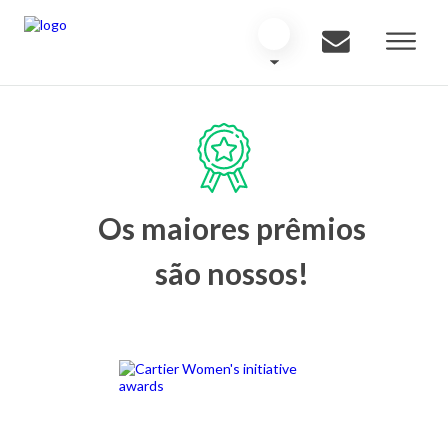
Os maiores prêmios
são nossos!