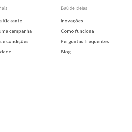
Mais
Baú de ideias
a Kickante
Inovações
 uma campanha
Como funciona
 e condições
Perguntas frequentes
idade
Blog