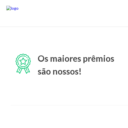
Os maiores prêmios
são nossos!