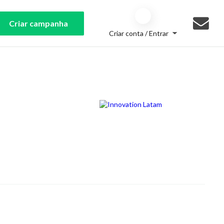
Criar campanha
Criar conta / Entrar