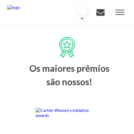
Os maiores prêmios
são nossos!